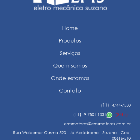
Home
Produtos
Serviços
Quem somos
Onde estamos
Contato
(11)
4744-7550
(11)
(24hs)
9 7501-1331
emsmotores@emsmotores.com.br
Rua Waldemar Cusma 520 - Jd Aeródromo - Suzano - Cep:
08616-510