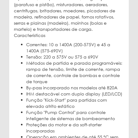
(parafuso e pistão), misturadores, aeradores,
centrífugas, britadores, moedores, picadores de
madeira, refinadores de papel, fornos rotativos,
serras e plainas (madeira), moinhos (bolas e
martelo) e transportadores de carga.
Características
Correntes: 10 a 1400A (200-575V) e 45 a
1400A (575-690V)
Tensão: 220 a 575V ou 575 a 690V
Métodos de partida e parada programáveis:
rampa de tensão, limite de corrente, rampa
de corrente, controle de bombas e controle
de torque
By-pass incorporado nos modelos até 820A
IHM destacável com duplo display (LED/LCD)
Função "Kick-Start" para partidas com
elevado atrito estático
Função "Pump Control" para controle
inteligente de sistemas de bombeamento
Proteções do motor e da soft-starter
incorporadas
Operação em ambientes de até 55 °C sem